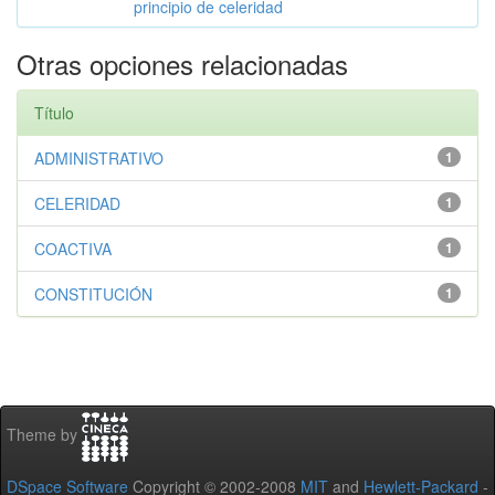
principio de celeridad
Otras opciones relacionadas
Título
ADMINISTRATIVO
1
CELERIDAD
1
COACTIVA
1
CONSTITUCIÓN
1
Theme by
DSpace Software
Copyright © 2002-2008
MIT
and
Hewlett-Packard
-