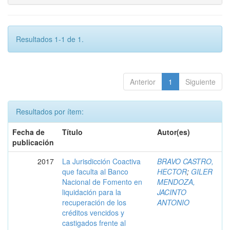
Resultados 1-1 de 1.
Anterior
1
Siguiente
Resultados por ítem:
Fecha de
Título
Autor(es)
publicación
2017
La Jurisdicción Coactiva
BRAVO CASTRO,
que faculta al Banco
HECTOR
;
GILER
Nacional de Fomento en
MENDOZA,
liquidación para la
JACINTO
recuperación de los
ANTONIO
créditos vencidos y
castigados frente al