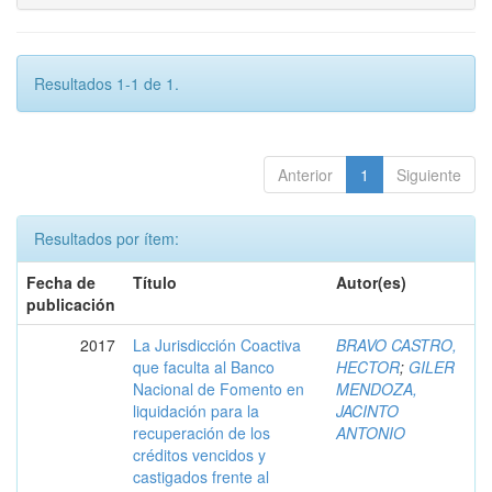
Resultados 1-1 de 1.
Anterior
1
Siguiente
Resultados por ítem:
Fecha de
Título
Autor(es)
publicación
2017
La Jurisdicción Coactiva
BRAVO CASTRO,
que faculta al Banco
HECTOR
;
GILER
Nacional de Fomento en
MENDOZA,
liquidación para la
JACINTO
recuperación de los
ANTONIO
créditos vencidos y
castigados frente al