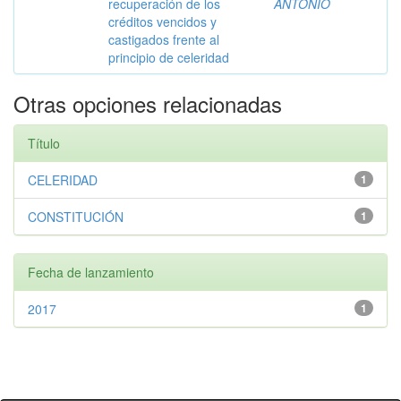
recuperación de los
ANTONIO
créditos vencidos y
castigados frente al
principio de celeridad
Otras opciones relacionadas
Título
CELERIDAD
1
CONSTITUCIÓN
1
Fecha de lanzamiento
2017
1