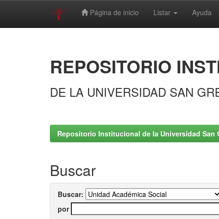
Página de inicio
Listar
Ayuda
Skip
navigation
REPOSITORIO INST
DE LA UNIVERSIDAD SAN GR
Repositorio Institucional de la Universidad San 
Buscar
Buscar:
por