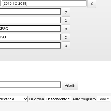
En orden
Autor/registro