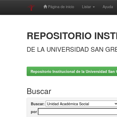
Página de inicio
Listar
Ayuda
Skip
navigation
REPOSITORIO INST
DE LA UNIVERSIDAD SAN GR
Repositorio Institucional de la Universidad San 
Buscar
Buscar:
por