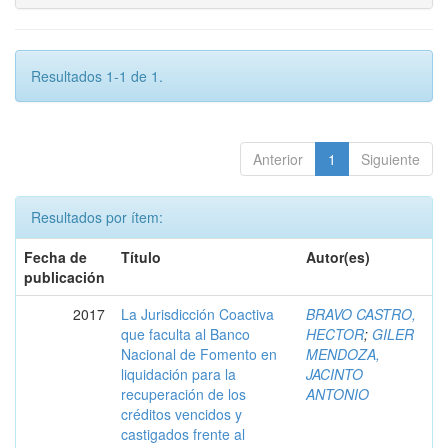
Resultados 1-1 de 1.
Anterior
1
Siguiente
Resultados por ítem:
Fecha de
Título
Autor(es)
publicación
2017
La Jurisdicción Coactiva
BRAVO CASTRO,
que faculta al Banco
HECTOR
;
GILER
Nacional de Fomento en
MENDOZA,
liquidación para la
JACINTO
recuperación de los
ANTONIO
créditos vencidos y
castigados frente al