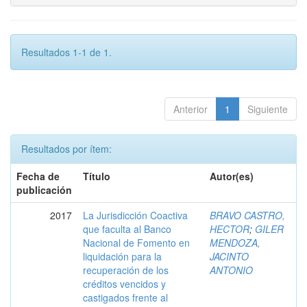
Resultados 1-1 de 1.
Anterior
1
Siguiente
Resultados por ítem:
Fecha de
Título
Autor(es)
publicación
2017
La Jurisdicción Coactiva
BRAVO CASTRO,
que faculta al Banco
HECTOR
;
GILER
Nacional de Fomento en
MENDOZA,
liquidación para la
JACINTO
recuperación de los
ANTONIO
créditos vencidos y
castigados frente al