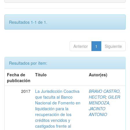
Resultados 1-1 de 1.
Anterior
1
Siguiente
Resultados por ítem:
Fecha de
Título
Autor(es)
publicación
2017
La Jurisdicción Coactiva
BRAVO CASTRO,
que faculta al Banco
HECTOR
;
GILER
Nacional de Fomento en
MENDOZA,
liquidación para la
JACINTO
recuperación de los
ANTONIO
créditos vencidos y
castigados frente al