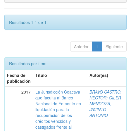
Resultados 1-1 de 1.
Anterior
1
Siguiente
Resultados por ítem:
Fecha de
Título
Autor(es)
publicación
2017
La Jurisdicción Coactiva
BRAVO CASTRO,
que faculta al Banco
HECTOR
;
GILER
Nacional de Fomento en
MENDOZA,
liquidación para la
JACINTO
recuperación de los
ANTONIO
créditos vencidos y
castigados frente al