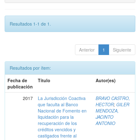
Resultados 1-1 de 1.
Anterior
1
Siguiente
Resultados por ítem:
Fecha de
Título
Autor(es)
publicación
2017
La Jurisdicción Coactiva
BRAVO CASTRO,
que faculta al Banco
HECTOR
;
GILER
Nacional de Fomento en
MENDOZA,
liquidación para la
JACINTO
recuperación de los
ANTONIO
créditos vencidos y
castigados frente al