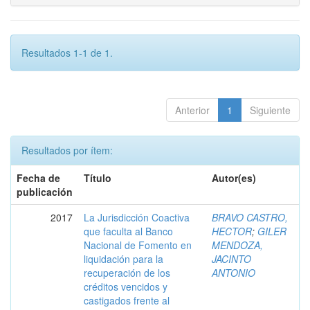
Resultados 1-1 de 1.
Anterior
1
Siguiente
Resultados por ítem:
Fecha de
Título
Autor(es)
publicación
2017
La Jurisdicción Coactiva
BRAVO CASTRO,
que faculta al Banco
HECTOR
;
GILER
Nacional de Fomento en
MENDOZA,
liquidación para la
JACINTO
recuperación de los
ANTONIO
créditos vencidos y
castigados frente al