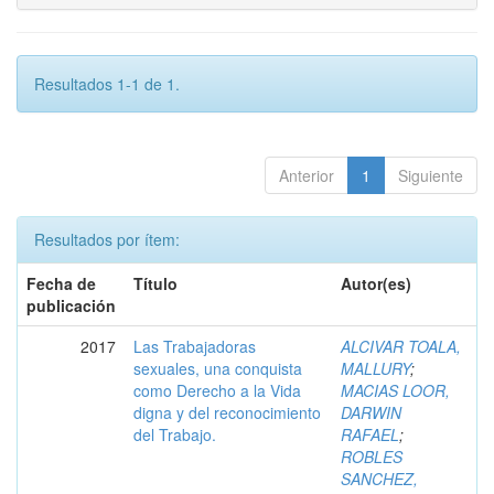
Resultados 1-1 de 1.
Anterior
1
Siguiente
Resultados por ítem:
Fecha de
Título
Autor(es)
publicación
2017
Las Trabajadoras
ALCIVAR TOALA,
sexuales, una conquista
MALLURY
;
como Derecho a la Vida
MACIAS LOOR,
digna y del reconocimiento
DARWIN
del Trabajo.
RAFAEL
;
ROBLES
SANCHEZ,