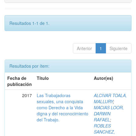
Resultados 1-1 de 1.
Anterior
1
Siguiente
Resultados por ítem:
Fecha de
Título
Autor(es)
publicación
2017
Las Trabajadoras
ALCIVAR TOALA,
sexuales, una conquista
MALLURY
;
como Derecho a la Vida
MACIAS LOOR,
digna y del reconocimiento
DARWIN
del Trabajo.
RAFAEL
;
ROBLES
SANCHEZ,