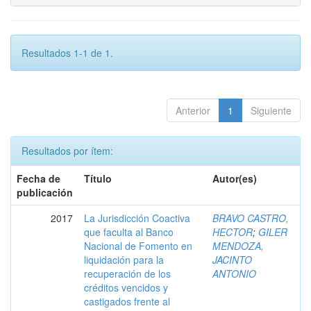
Resultados 1-1 de 1.
Anterior
1
Siguiente
Resultados por ítem:
Fecha de
Título
Autor(es)
publicación
2017
La Jurisdicción Coactiva
BRAVO CASTRO,
que faculta al Banco
HECTOR
;
GILER
Nacional de Fomento en
MENDOZA,
liquidación para la
JACINTO
recuperación de los
ANTONIO
créditos vencidos y
castigados frente al