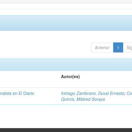
Anterior
1
Si
Autor(es)
nabita en El Diario
Intriago Zambrano, Duval Ernesto
;
Co
Quimís, Mildred Soraya