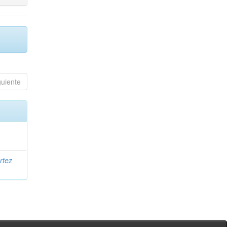
guiente
rtez