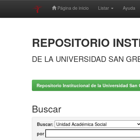
Página de inicio
Listar
Ayuda
Skip
navigation
REPOSITORIO INST
DE LA UNIVERSIDAD SAN GR
Repositorio Institucional de la Universidad San 
Buscar
Buscar:
por