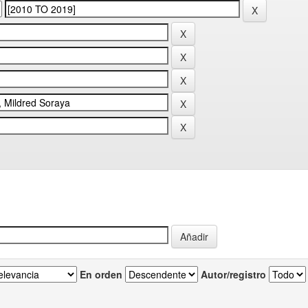
En orden
Autor/registro