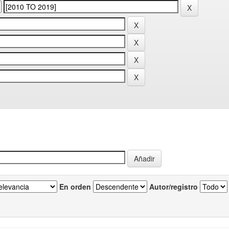
En orden
Autor/registro