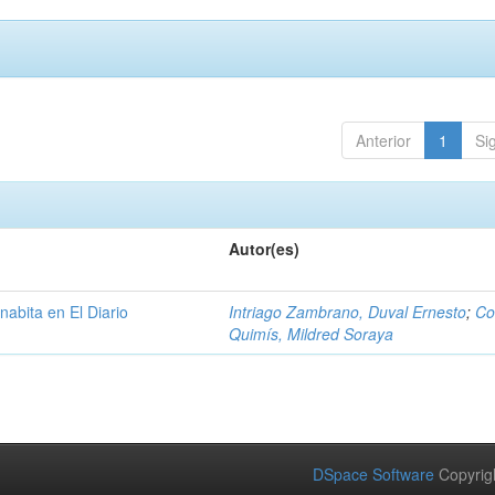
Anterior
1
Si
Autor(es)
nabita en El Diario
Intriago Zambrano, Duval Ernesto
;
Co
Quimís, Mildred Soraya
DSpace Software
Copyrig