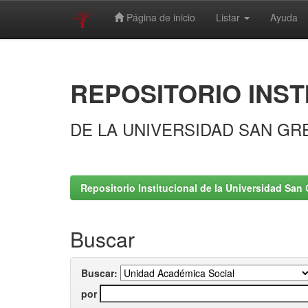
Página de inicio
Listar
Ayuda
Skip
navigation
REPOSITORIO INST
DE LA UNIVERSIDAD SAN GR
Repositorio Institucional de la Universidad San 
Buscar
Buscar:
por