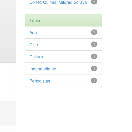
Cortez Quimís, Mildred Soraya
1
Título
Arte
1
Cine
1
Cultura
1
Independiente
1
Periodistas
1