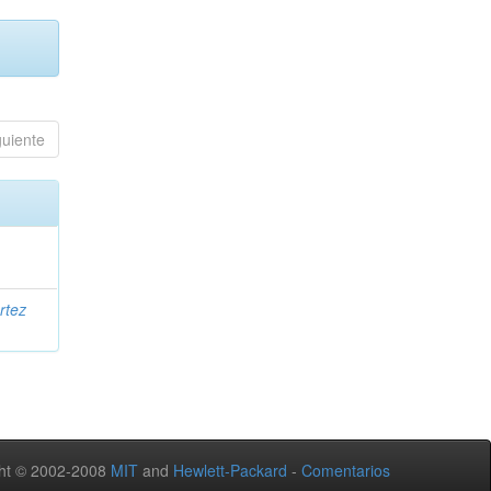
guiente
rtez
ht © 2002-2008
MIT
and
Hewlett-Packard
-
Comentarios