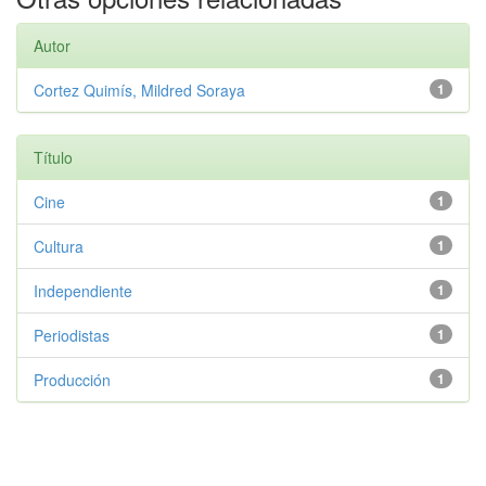
Autor
Cortez Quimís, Mildred Soraya
1
Título
Cine
1
Cultura
1
Independiente
1
Periodistas
1
Producción
1