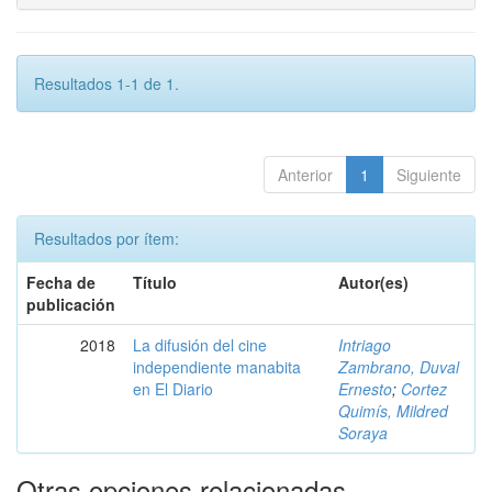
Resultados 1-1 de 1.
Anterior
1
Siguiente
Resultados por ítem:
Fecha de
Título
Autor(es)
publicación
2018
La difusión del cine
Intriago
independiente manabita
Zambrano, Duval
en El Diario
Ernesto
;
Cortez
Quimís, Mildred
Soraya
Otras opciones relacionadas