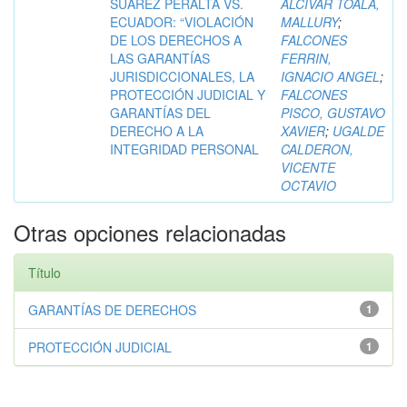
SUÁREZ PERALTA VS.
ALCIVAR TOALA,
ECUADOR: “VIOLACIÓN
MALLURY
;
DE LOS DERECHOS A
FALCONES
LAS GARANTÍAS
FERRIN,
JURISDICCIONALES, LA
IGNACIO ANGEL
;
PROTECCIÓN JUDICIAL Y
FALCONES
GARANTÍAS DEL
PISCO, GUSTAVO
DERECHO A LA
XAVIER
;
UGALDE
INTEGRIDAD PERSONAL
CALDERON,
VICENTE
OCTAVIO
Otras opciones relacionadas
Título
GARANTÍAS DE DERECHOS
1
PROTECCIÓN JUDICIAL
1