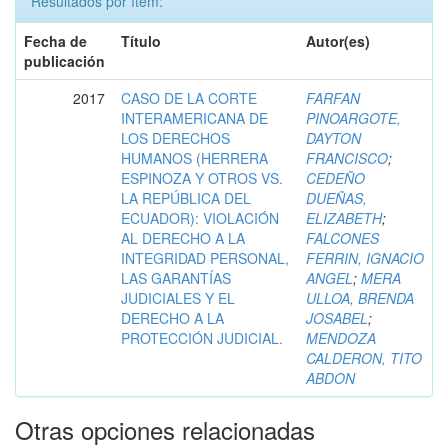
Resultados por ítem:
Fecha de
Título
Autor(es)
publicación
2017
CASO DE LA CORTE
FARFAN
INTERAMERICANA DE
PINOARGOTE,
LOS DERECHOS
DAYTON
HUMANOS (HERRERA
FRANCISCO
;
ESPINOZA Y OTROS VS.
CEDEÑO
LA REPÚBLICA DEL
DUEÑAS,
ECUADOR): VIOLACIÓN
ELIZABETH
;
AL DERECHO A LA
FALCONES
INTEGRIDAD PERSONAL,
FERRIN, IGNACIO
LAS GARANTÍAS
ANGEL
;
MERA
JUDICIALES Y EL
ULLOA, BRENDA
DERECHO A LA
JOSABEL
;
PROTECCIÓN JUDICIAL.
MENDOZA
CALDERON, TITO
ABDON
Otras opciones relacionadas