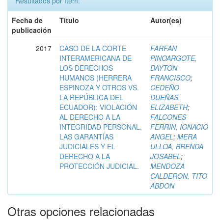
Resultados por ítem:
Fecha de
Título
Autor(es)
publicación
2017
CASO DE LA CORTE
FARFAN
INTERAMERICANA DE
PINOARGOTE,
LOS DERECHOS
DAYTON
HUMANOS (HERRERA
FRANCISCO
;
ESPINOZA Y OTROS VS.
CEDEÑO
LA REPÚBLICA DEL
DUEÑAS,
ECUADOR): VIOLACIÓN
ELIZABETH
;
AL DERECHO A LA
FALCONES
INTEGRIDAD PERSONAL,
FERRIN, IGNACIO
LAS GARANTÍAS
ANGEL
;
MERA
JUDICIALES Y EL
ULLOA, BRENDA
DERECHO A LA
JOSABEL
;
PROTECCIÓN JUDICIAL.
MENDOZA
CALDERON, TITO
ABDON
Otras opciones relacionadas