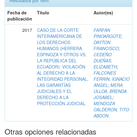
Resultados por ítem:
Fecha de
Título
Autor(es)
publicación
2017
CASO DE LA CORTE
FARFAN
INTERAMERICANA DE
PINOARGOTE,
LOS DERECHOS
DAYTON
HUMANOS (HERRERA
FRANCISCO
;
ESPINOZA Y OTROS VS.
CEDEÑO
LA REPÚBLICA DEL
DUEÑAS,
ECUADOR): VIOLACIÓN
ELIZABETH
;
AL DERECHO A LA
FALCONES
INTEGRIDAD PERSONAL,
FERRIN, IGNACIO
LAS GARANTÍAS
ANGEL
;
MERA
JUDICIALES Y EL
ULLOA, BRENDA
DERECHO A LA
JOSABEL
;
PROTECCIÓN JUDICIAL.
MENDOZA
CALDERON, TITO
ABDON
Otras opciones relacionadas