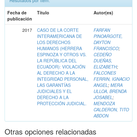
Resultados por ítem:
Fecha de
Título
Autor(es)
publicación
2017
CASO DE LA CORTE
FARFAN
INTERAMERICANA DE
PINOARGOTE,
LOS DERECHOS
DAYTON
HUMANOS (HERRERA
FRANCISCO
;
ESPINOZA Y OTROS VS.
CEDEÑO
LA REPÚBLICA DEL
DUEÑAS,
ECUADOR): VIOLACIÓN
ELIZABETH
;
AL DERECHO A LA
FALCONES
INTEGRIDAD PERSONAL,
FERRIN, IGNACIO
LAS GARANTÍAS
ANGEL
;
MERA
JUDICIALES Y EL
ULLOA, BRENDA
DERECHO A LA
JOSABEL
;
PROTECCIÓN JUDICIAL.
MENDOZA
CALDERON, TITO
ABDON
Otras opciones relacionadas