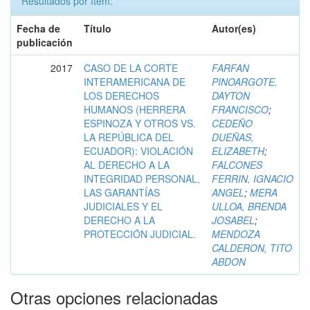
Resultados por ítem:
Fecha de
Título
Autor(es)
publicación
2017
CASO DE LA CORTE
FARFAN
INTERAMERICANA DE
PINOARGOTE,
LOS DERECHOS
DAYTON
HUMANOS (HERRERA
FRANCISCO
;
ESPINOZA Y OTROS VS.
CEDEÑO
LA REPÚBLICA DEL
DUEÑAS,
ECUADOR): VIOLACIÓN
ELIZABETH
;
AL DERECHO A LA
FALCONES
INTEGRIDAD PERSONAL,
FERRIN, IGNACIO
LAS GARANTÍAS
ANGEL
;
MERA
JUDICIALES Y EL
ULLOA, BRENDA
DERECHO A LA
JOSABEL
;
PROTECCIÓN JUDICIAL.
MENDOZA
CALDERON, TITO
ABDON
Otras opciones relacionadas