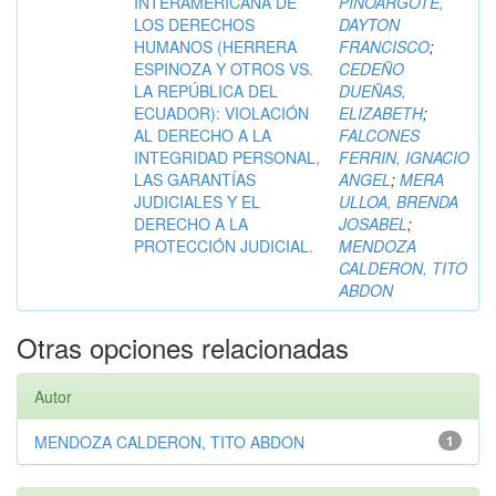
INTERAMERICANA DE
PINOARGOTE,
LOS DERECHOS
DAYTON
HUMANOS (HERRERA
FRANCISCO
;
ESPINOZA Y OTROS VS.
CEDEÑO
LA REPÚBLICA DEL
DUEÑAS,
ECUADOR): VIOLACIÓN
ELIZABETH
;
AL DERECHO A LA
FALCONES
INTEGRIDAD PERSONAL,
FERRIN, IGNACIO
LAS GARANTÍAS
ANGEL
;
MERA
JUDICIALES Y EL
ULLOA, BRENDA
DERECHO A LA
JOSABEL
;
PROTECCIÓN JUDICIAL.
MENDOZA
CALDERON, TITO
ABDON
Otras opciones relacionadas
Autor
MENDOZA CALDERON, TITO ABDON
1