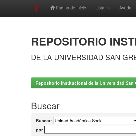
Página de inicio
Listar
Ayuda
Skip
navigation
REPOSITORIO INST
DE LA UNIVERSIDAD SAN GR
Repositorio Institucional de la Universidad San 
Buscar
Buscar:
por