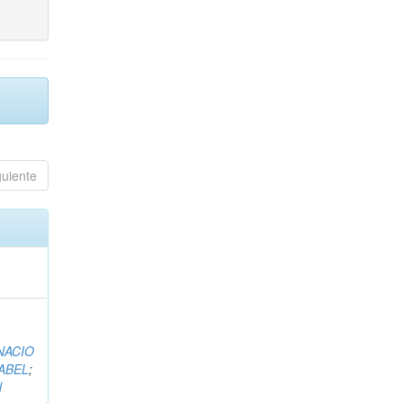
guiente
NACIO
ABEL
;
N