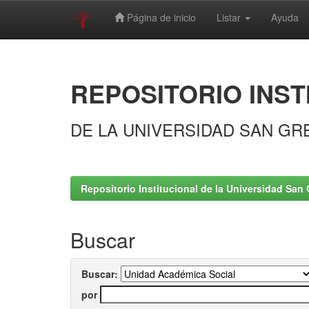
Página de inicio
Listar
Ayuda
Skip
navigation
REPOSITORIO INST
DE LA UNIVERSIDAD SAN GR
Repositorio Institucional de la Universidad San 
Buscar
Buscar:
por