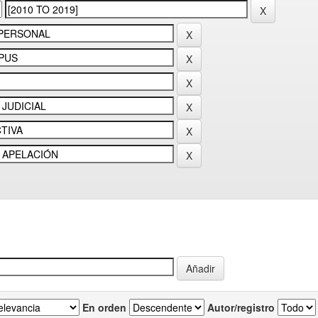
En orden
Autor/registro