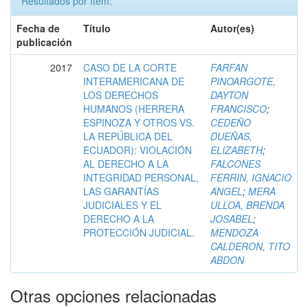
Resultados por ítem:
Fecha de
Título
Autor(es)
publicación
2017
CASO DE LA CORTE
FARFAN
INTERAMERICANA DE
PINOARGOTE,
LOS DERECHOS
DAYTON
HUMANOS (HERRERA
FRANCISCO
;
ESPINOZA Y OTROS VS.
CEDEÑO
LA REPÚBLICA DEL
DUEÑAS,
ECUADOR): VIOLACIÓN
ELIZABETH
;
AL DERECHO A LA
FALCONES
INTEGRIDAD PERSONAL,
FERRIN, IGNACIO
LAS GARANTÍAS
ANGEL
;
MERA
JUDICIALES Y EL
ULLOA, BRENDA
DERECHO A LA
JOSABEL
;
PROTECCIÓN JUDICIAL.
MENDOZA
CALDERON, TITO
ABDON
Otras opciones relacionadas