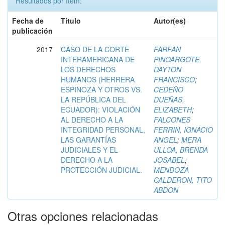
Resultados por ítem:
Fecha de
Título
Autor(es)
publicación
2017
CASO DE LA CORTE
FARFAN
INTERAMERICANA DE
PINOARGOTE,
LOS DERECHOS
DAYTON
HUMANOS (HERRERA
FRANCISCO
;
ESPINOZA Y OTROS VS.
CEDEÑO
LA REPÚBLICA DEL
DUEÑAS,
ECUADOR): VIOLACIÓN
ELIZABETH
;
AL DERECHO A LA
FALCONES
INTEGRIDAD PERSONAL,
FERRIN, IGNACIO
LAS GARANTÍAS
ANGEL
;
MERA
JUDICIALES Y EL
ULLOA, BRENDA
DERECHO A LA
JOSABEL
;
PROTECCIÓN JUDICIAL.
MENDOZA
CALDERON, TITO
ABDON
Otras opciones relacionadas