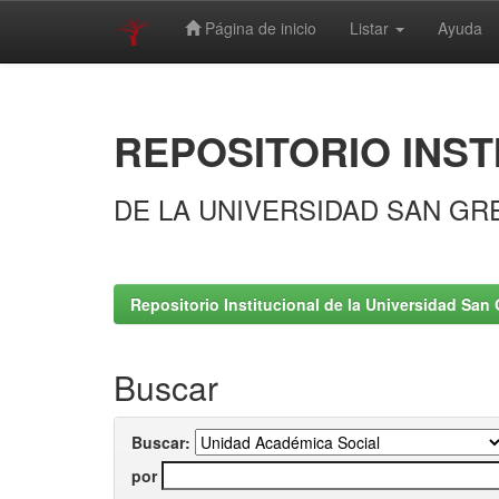
Página de inicio
Listar
Ayuda
Skip
navigation
REPOSITORIO INST
DE LA UNIVERSIDAD SAN GR
Repositorio Institucional de la Universidad San 
Buscar
Buscar:
por