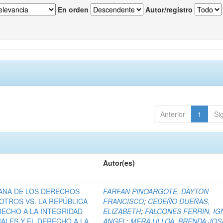
En orden
Autor/registro
Anterior
1
Si
Autor(es)
ANA DE LOS DERECHOS
FARFAN PINOARGOTE, DAYTON
OTROS VS. LA REPÚBLICA
FRANCISCO
;
CEDEÑO DUEÑAS,
RECHO A LA INTEGRIDAD
ELIZABETH
;
FALCONES FERRIN, IG
IALES Y EL DERECHO A LA
ANGEL
;
MERA ULLOA, BRENDA JOS