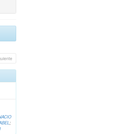
guiente
NACIO
ABEL
;
N