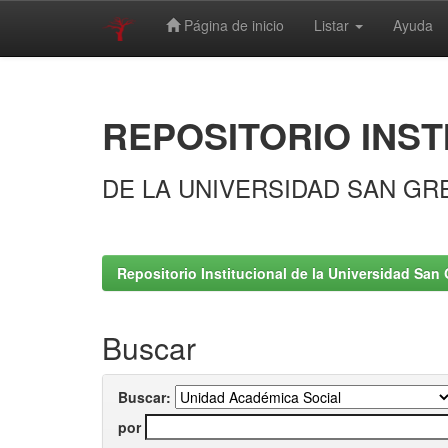
Página de inicio
Listar
Ayuda
Skip
navigation
REPOSITORIO INST
DE LA UNIVERSIDAD SAN GR
Repositorio Institucional de la Universidad San 
Buscar
Buscar:
por