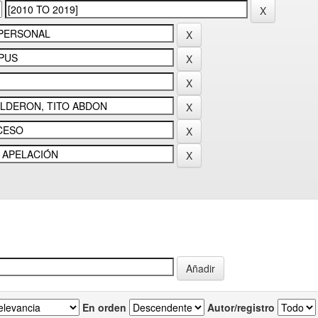
En orden
Autor/registro