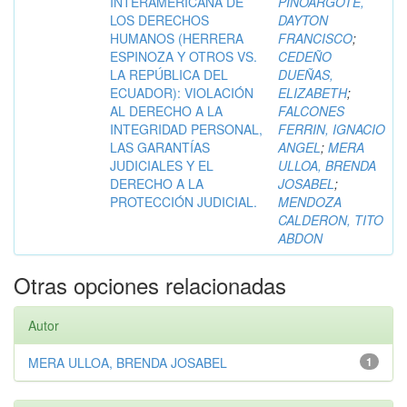
INTERAMERICANA DE
PINOARGOTE,
LOS DERECHOS
DAYTON
HUMANOS (HERRERA
FRANCISCO
;
ESPINOZA Y OTROS VS.
CEDEÑO
LA REPÚBLICA DEL
DUEÑAS,
ECUADOR): VIOLACIÓN
ELIZABETH
;
AL DERECHO A LA
FALCONES
INTEGRIDAD PERSONAL,
FERRIN, IGNACIO
LAS GARANTÍAS
ANGEL
;
MERA
JUDICIALES Y EL
ULLOA, BRENDA
DERECHO A LA
JOSABEL
;
PROTECCIÓN JUDICIAL.
MENDOZA
CALDERON, TITO
ABDON
Otras opciones relacionadas
Autor
MERA ULLOA, BRENDA JOSABEL
1