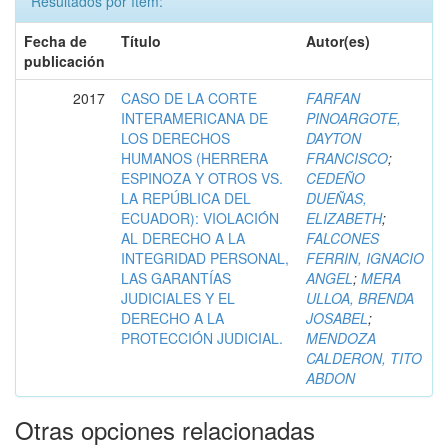
Resultados por ítem:
Fecha de
Título
Autor(es)
publicación
2017
CASO DE LA CORTE
FARFAN
INTERAMERICANA DE
PINOARGOTE,
LOS DERECHOS
DAYTON
HUMANOS (HERRERA
FRANCISCO
;
ESPINOZA Y OTROS VS.
CEDEÑO
LA REPÚBLICA DEL
DUEÑAS,
ECUADOR): VIOLACIÓN
ELIZABETH
;
AL DERECHO A LA
FALCONES
INTEGRIDAD PERSONAL,
FERRIN, IGNACIO
LAS GARANTÍAS
ANGEL
;
MERA
JUDICIALES Y EL
ULLOA, BRENDA
DERECHO A LA
JOSABEL
;
PROTECCIÓN JUDICIAL.
MENDOZA
CALDERON, TITO
ABDON
Otras opciones relacionadas