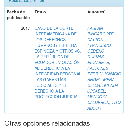
Resultados por ítem:
Fecha de
Título
Autor(es)
publicación
2017
CASO DE LA CORTE
FARFAN
INTERAMERICANA DE
PINOARGOTE,
LOS DERECHOS
DAYTON
HUMANOS (HERRERA
FRANCISCO
;
ESPINOZA Y OTROS VS.
CEDEÑO
LA REPÚBLICA DEL
DUEÑAS,
ECUADOR): VIOLACIÓN
ELIZABETH
;
AL DERECHO A LA
FALCONES
INTEGRIDAD PERSONAL,
FERRIN, IGNACIO
LAS GARANTÍAS
ANGEL
;
MERA
JUDICIALES Y EL
ULLOA, BRENDA
DERECHO A LA
JOSABEL
;
PROTECCIÓN JUDICIAL.
MENDOZA
CALDERON, TITO
ABDON
Otras opciones relacionadas