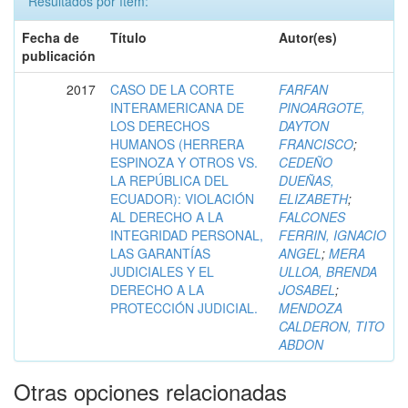
Resultados por ítem:
Fecha de
Título
Autor(es)
publicación
2017
CASO DE LA CORTE
FARFAN
INTERAMERICANA DE
PINOARGOTE,
LOS DERECHOS
DAYTON
HUMANOS (HERRERA
FRANCISCO
;
ESPINOZA Y OTROS VS.
CEDEÑO
LA REPÚBLICA DEL
DUEÑAS,
ECUADOR): VIOLACIÓN
ELIZABETH
;
AL DERECHO A LA
FALCONES
INTEGRIDAD PERSONAL,
FERRIN, IGNACIO
LAS GARANTÍAS
ANGEL
;
MERA
JUDICIALES Y EL
ULLOA, BRENDA
DERECHO A LA
JOSABEL
;
PROTECCIÓN JUDICIAL.
MENDOZA
CALDERON, TITO
ABDON
Otras opciones relacionadas