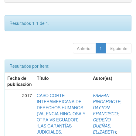
Resultados 1-1 de 1.
Anterior
1
Siguiente
Resultados por ítem:
Fecha de
Título
Autor(es)
publicación
2017
CASO CORTE
FARFAN
INTERAMERICANA DE
PINOARGOTE,
DERECHOS HUMANOS
DAYTON
(VALENCIA HINOJOSA Y
FRANCISCO
;
OTRA VS ECUADOR)
CEDEÑO
“LAS GARANTÍAS
DUEÑAS,
JUDICIALES,
ELIZABETH
;