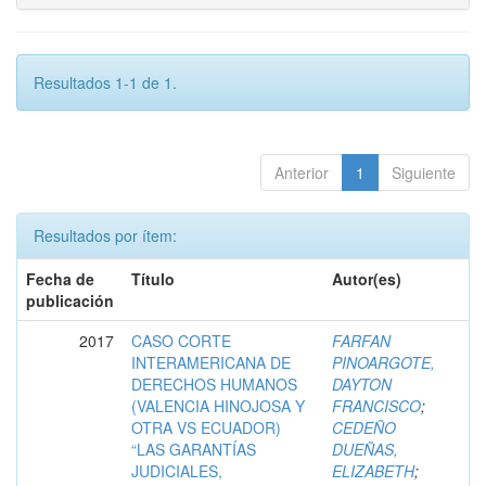
Resultados 1-1 de 1.
Anterior
1
Siguiente
Resultados por ítem:
Fecha de
Título
Autor(es)
publicación
2017
CASO CORTE
FARFAN
INTERAMERICANA DE
PINOARGOTE,
DERECHOS HUMANOS
DAYTON
(VALENCIA HINOJOSA Y
FRANCISCO
;
OTRA VS ECUADOR)
CEDEÑO
“LAS GARANTÍAS
DUEÑAS,
JUDICIALES,
ELIZABETH
;