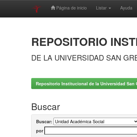
Página de inicio
Listar
Ayuda
Skip
navigation
REPOSITORIO INST
DE LA UNIVERSIDAD SAN GR
Repositorio Institucional de la Universidad San 
Buscar
Buscar:
por