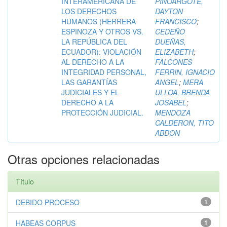
INTERAMERICANA DE
PINOARGOTE,
LOS DERECHOS
DAYTON
HUMANOS (HERRERA
FRANCISCO
;
ESPINOZA Y OTROS VS.
CEDEÑO
LA REPÚBLICA DEL
DUEÑAS,
ECUADOR): VIOLACIÓN
ELIZABETH
;
AL DERECHO A LA
FALCONES
INTEGRIDAD PERSONAL,
FERRIN, IGNACIO
LAS GARANTÍAS
ANGEL
;
MERA
JUDICIALES Y EL
ULLOA, BRENDA
DERECHO A LA
JOSABEL
;
PROTECCIÓN JUDICIAL.
MENDOZA
CALDERON, TITO
ABDON
Otras opciones relacionadas
Título
DEBIDO PROCESO
1
HABEAS CORPUS
1