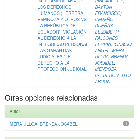
INTERAMERICANA DE
PINOARGOTE,
LOS DERECHOS
DAYTON
HUMANOS (HERRERA
FRANCISCO
;
ESPINOZA Y OTROS VS.
CEDEÑO
LA REPÚBLICA DEL
DUEÑAS,
ECUADOR): VIOLACIÓN
ELIZABETH
;
AL DERECHO A LA
FALCONES
INTEGRIDAD PERSONAL,
FERRIN, IGNACIO
LAS GARANTÍAS
ANGEL
;
MERA
JUDICIALES Y EL
ULLOA, BRENDA
DERECHO A LA
JOSABEL
;
PROTECCIÓN JUDICIAL.
MENDOZA
CALDERON, TITO
ABDON
Otras opciones relacionadas
Autor
MERA ULLOA, BRENDA JOSABEL
1