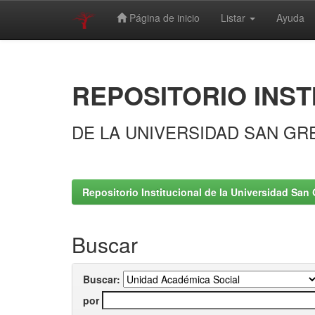
Página de inicio
Listar
Ayuda
Skip
navigation
REPOSITORIO INST
DE LA UNIVERSIDAD SAN GR
Repositorio Institucional de la Universidad San 
Buscar
Buscar:
por