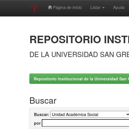
Página de inicio
Listar
Ayuda
Skip
navigation
REPOSITORIO INST
DE LA UNIVERSIDAD SAN GR
Repositorio Institucional de la Universidad San 
Buscar
Buscar:
por