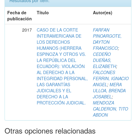
Resultados por ítem:
Fecha de
Título
Autor(es)
publicación
2017
CASO DE LA CORTE
FARFAN
INTERAMERICANA DE
PINOARGOTE,
LOS DERECHOS
DAYTON
HUMANOS (HERRERA
FRANCISCO
;
ESPINOZA Y OTROS VS.
CEDEÑO
LA REPÚBLICA DEL
DUEÑAS,
ECUADOR): VIOLACIÓN
ELIZABETH
;
AL DERECHO A LA
FALCONES
INTEGRIDAD PERSONAL,
FERRIN, IGNACIO
LAS GARANTÍAS
ANGEL
;
MERA
JUDICIALES Y EL
ULLOA, BRENDA
DERECHO A LA
JOSABEL
;
PROTECCIÓN JUDICIAL.
MENDOZA
CALDERON, TITO
ABDON
Otras opciones relacionadas