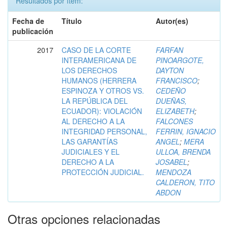
Resultados por ítem:
Fecha de
Título
Autor(es)
publicación
2017
CASO DE LA CORTE
FARFAN
INTERAMERICANA DE
PINOARGOTE,
LOS DERECHOS
DAYTON
HUMANOS (HERRERA
FRANCISCO
;
ESPINOZA Y OTROS VS.
CEDEÑO
LA REPÚBLICA DEL
DUEÑAS,
ECUADOR): VIOLACIÓN
ELIZABETH
;
AL DERECHO A LA
FALCONES
INTEGRIDAD PERSONAL,
FERRIN, IGNACIO
LAS GARANTÍAS
ANGEL
;
MERA
JUDICIALES Y EL
ULLOA, BRENDA
DERECHO A LA
JOSABEL
;
PROTECCIÓN JUDICIAL.
MENDOZA
CALDERON, TITO
ABDON
Otras opciones relacionadas