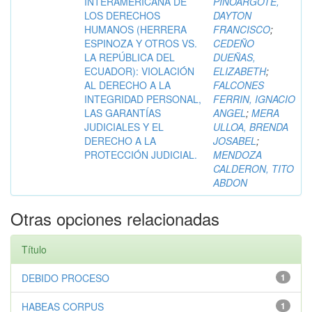
INTERAMERICANA DE
PINOARGOTE,
LOS DERECHOS
DAYTON
HUMANOS (HERRERA
FRANCISCO
;
ESPINOZA Y OTROS VS.
CEDEÑO
LA REPÚBLICA DEL
DUEÑAS,
ECUADOR): VIOLACIÓN
ELIZABETH
;
AL DERECHO A LA
FALCONES
INTEGRIDAD PERSONAL,
FERRIN, IGNACIO
LAS GARANTÍAS
ANGEL
;
MERA
JUDICIALES Y EL
ULLOA, BRENDA
DERECHO A LA
JOSABEL
;
PROTECCIÓN JUDICIAL.
MENDOZA
CALDERON, TITO
ABDON
Otras opciones relacionadas
Título
DEBIDO PROCESO
1
HABEAS CORPUS
1