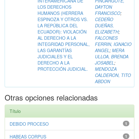
INTERAMERICANA DE
PINOARGOTE,
LOS DERECHOS
DAYTON
HUMANOS (HERRERA
FRANCISCO
;
ESPINOZA Y OTROS VS.
CEDEÑO
LA REPÚBLICA DEL
DUEÑAS,
ECUADOR): VIOLACIÓN
ELIZABETH
;
AL DERECHO A LA
FALCONES
INTEGRIDAD PERSONAL,
FERRIN, IGNACIO
LAS GARANTÍAS
ANGEL
;
MERA
JUDICIALES Y EL
ULLOA, BRENDA
DERECHO A LA
JOSABEL
;
PROTECCIÓN JUDICIAL.
MENDOZA
CALDERON, TITO
ABDON
Otras opciones relacionadas
Título
DEBIDO PROCESO
1
HABEAS CORPUS
1