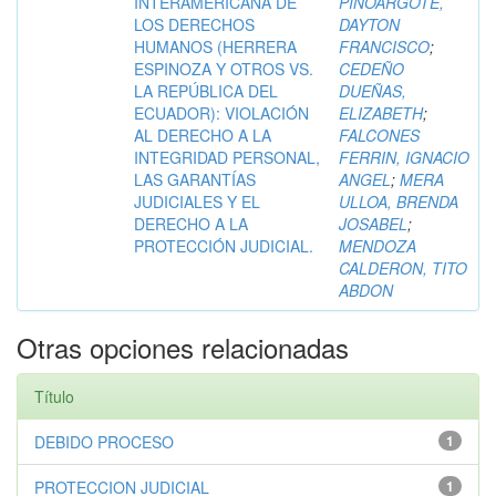
INTERAMERICANA DE
PINOARGOTE,
LOS DERECHOS
DAYTON
HUMANOS (HERRERA
FRANCISCO
;
ESPINOZA Y OTROS VS.
CEDEÑO
LA REPÚBLICA DEL
DUEÑAS,
ECUADOR): VIOLACIÓN
ELIZABETH
;
AL DERECHO A LA
FALCONES
INTEGRIDAD PERSONAL,
FERRIN, IGNACIO
LAS GARANTÍAS
ANGEL
;
MERA
JUDICIALES Y EL
ULLOA, BRENDA
DERECHO A LA
JOSABEL
;
PROTECCIÓN JUDICIAL.
MENDOZA
CALDERON, TITO
ABDON
Otras opciones relacionadas
Título
DEBIDO PROCESO
1
PROTECCION JUDICIAL
1