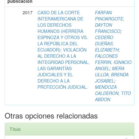
publicación
2017
CASO DE LA CORTE
FARFAN
INTERAMERICANA DE
PINOARGOTE,
LOS DERECHOS
DAYTON
HUMANOS (HERRERA
FRANCISCO
;
ESPINOZA Y OTROS VS.
CEDEÑO
LA REPÚBLICA DEL
DUEÑAS,
ECUADOR): VIOLACIÓN
ELIZABETH
;
AL DERECHO A LA
FALCONES
INTEGRIDAD PERSONAL,
FERRIN, IGNACIO
LAS GARANTÍAS
ANGEL
;
MERA
JUDICIALES Y EL
ULLOA, BRENDA
DERECHO A LA
JOSABEL
;
PROTECCIÓN JUDICIAL.
MENDOZA
CALDERON, TITO
ABDON
Otras opciones relacionadas
Título