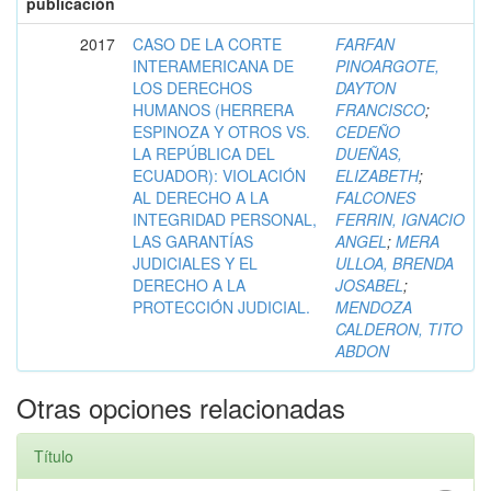
publicación
2017
CASO DE LA CORTE
FARFAN
INTERAMERICANA DE
PINOARGOTE,
LOS DERECHOS
DAYTON
HUMANOS (HERRERA
FRANCISCO
;
ESPINOZA Y OTROS VS.
CEDEÑO
LA REPÚBLICA DEL
DUEÑAS,
ECUADOR): VIOLACIÓN
ELIZABETH
;
AL DERECHO A LA
FALCONES
INTEGRIDAD PERSONAL,
FERRIN, IGNACIO
LAS GARANTÍAS
ANGEL
;
MERA
JUDICIALES Y EL
ULLOA, BRENDA
DERECHO A LA
JOSABEL
;
PROTECCIÓN JUDICIAL.
MENDOZA
CALDERON, TITO
ABDON
Otras opciones relacionadas
Título