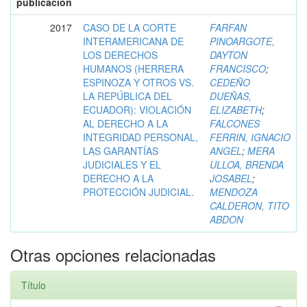
publicación
2017
CASO DE LA CORTE
FARFAN
INTERAMERICANA DE
PINOARGOTE,
LOS DERECHOS
DAYTON
HUMANOS (HERRERA
FRANCISCO
;
ESPINOZA Y OTROS VS.
CEDEÑO
LA REPÚBLICA DEL
DUEÑAS,
ECUADOR): VIOLACIÓN
ELIZABETH
;
AL DERECHO A LA
FALCONES
INTEGRIDAD PERSONAL,
FERRIN, IGNACIO
LAS GARANTÍAS
ANGEL
;
MERA
JUDICIALES Y EL
ULLOA, BRENDA
DERECHO A LA
JOSABEL
;
PROTECCIÓN JUDICIAL.
MENDOZA
CALDERON, TITO
ABDON
Otras opciones relacionadas
Título