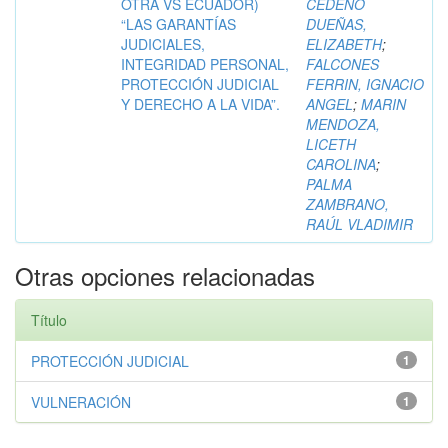
OTRA VS ECUADOR)
CEDEÑO
“LAS GARANTÍAS
DUEÑAS,
JUDICIALES,
ELIZABETH
;
INTEGRIDAD PERSONAL,
FALCONES
PROTECCIÓN JUDICIAL
FERRIN, IGNACIO
Y DERECHO A LA VIDA”.
ANGEL
;
MARIN
MENDOZA,
LICETH
CAROLINA
;
PALMA
ZAMBRANO,
RAÚL VLADIMIR
Otras opciones relacionadas
Título
PROTECCIÓN JUDICIAL
1
VULNERACIÓN
1